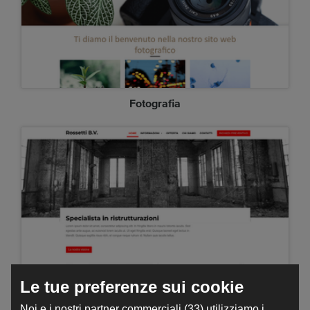
Fotografia
Le tue preferenze sui cookie
Professionale
Noi e i nostri partner commerciali (33) utilizziamo i