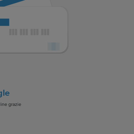
gle
line grazie