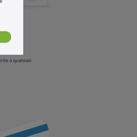
re
ente a qualsiasi