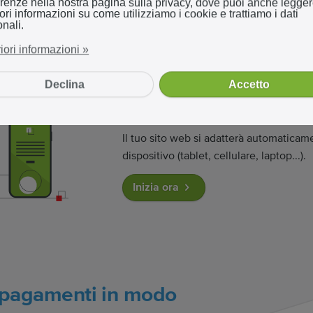
renze nella nostra pagina sulla privacy, dove puoi anche legge
iori informazioni su come utilizziamo i cookie e trattiamo i dati
nali.
riori informazioni »
Declina
Accetto
Design responsivo
Il tuo sito web si adatterà automaticam
dispositivo (tablet, cellulare, laptop...).
Inizia ora
 pagamenti in modo