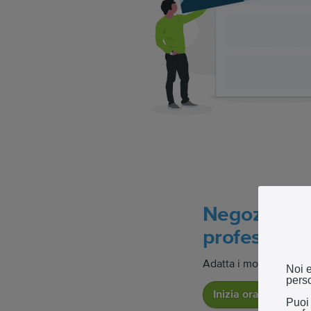
Negozio onl
professiona
Adatta i modelli dei no
Noi e
perso
Inizia ora
Puoi