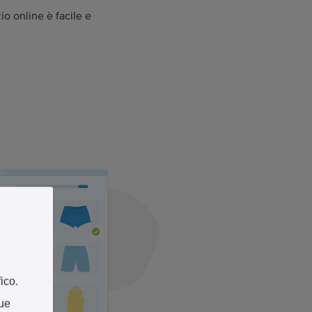
io online è facile e
ico.
tue