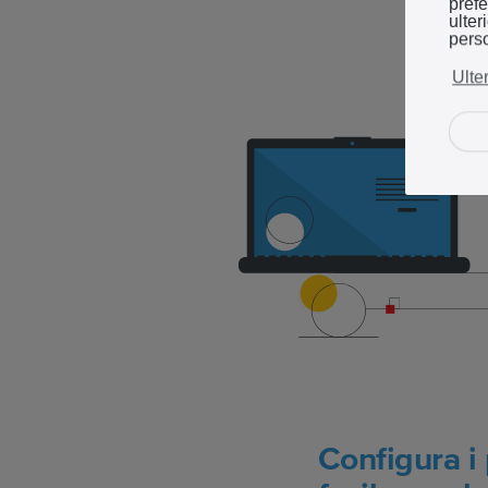
prefe
ulter
perso
Ulte
Configura i