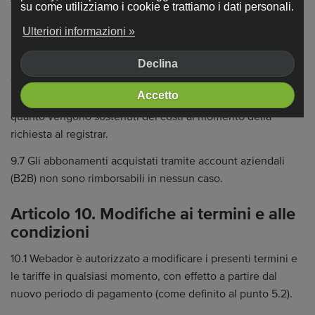
tuo diritto di recesso in conformità con le leggi dell'Unione
su come utilizziamo i cookie e trattiamo i dati personali.
Europea sui consumatori e altre normative locali. Questa
Ulteriori informazioni »
rinuncia è effettiva dal momento della registrazione del
nome di dominio gratuito.
Declina
9.6 Le registrazioni di domini aggiuntivi non sono
Accetto
rimborsabili una volta iniziato il processo di registrazione, in
quanto vengono sostenuti dei costi al momento della
richiesta al registrar.
9.7 Gli abbonamenti acquistati tramite account aziendali
(B2B) non sono rimborsabili in nessun caso.
Articolo 10. Modifiche ai termini e alle
condizioni
10.1 Webador è autorizzato a modificare i presenti termini e
le tariffe in qualsiasi momento, con effetto a partire dal
nuovo periodo di pagamento (come definito al punto 5.2).