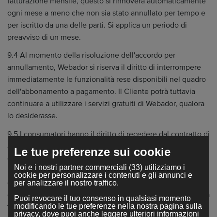
fatturazione mensile, questo si rinnoverà automaticamente
ogni mese a meno che non sia stato annullato per tempo e
per iscritto da una delle parti. Si applica un periodo di
preavviso di un mese.
9.4 Al momento della risoluzione dell'accordo per
annullamento, Webador si riserva il diritto di interrompere
immediatamente le funzionalità rese disponibili nel quadro
dell'abbonamento a pagamento. Il Cliente potrà tuttavia
continuare a utilizzare i servizi gratuiti di Webador, qualora
lo desiderasse.
9.5 I consumatori hanno il diritto di recedere dal contratto di
abbonamento se richiesto via e-mail entro 14 giorni
Le tue preferenze sui cookie
dall'acquisto, come previsto dalle leggi applicabili in
Noi e i nostri partner commerciali (33) utilizziamo i
materia di tutela dei consumatori. Tuttavia, registrando un
cookie per personalizzare i contenuti e gli annunci e
dominio come parte del tuo abbonamento o collegando un
per analizzare il nostro traffico.
dominio personalizzato, riconosci e accetti che inizieremo a
Puoi revocare il tuo consenso in qualsiasi momento
fornirti i servizi immediatamente e rinunci espressamente al
modificando le tue preferenze nella nostra pagina sulla
privacy, dove puoi anche leggere ulteriori informazioni