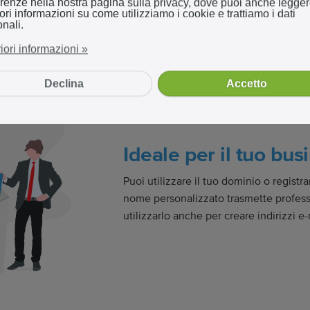
renze nella nostra pagina sulla privacy, dove puoi anche legge
onalizzare e modificare in base alle tue
iori informazioni su come utilizziamo i cookie e trattiamo i dati
nali.
riori informazioni »
Declina
Accetto
Ideale per il tuo bus
Puoi utilizzare il tuo dominio o regist
nome personalizzato trasmette profess
utilizzarlo anche per creare indirizzi e-