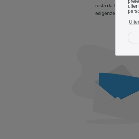
prefe
resta da fare è pers
ulter
perso
esigenze.
Ulte