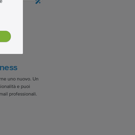
re
iness
rarne uno nuovo. Un
ionalità e puoi
mail professionali.