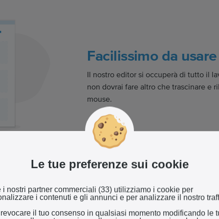
Facilissimo da usare
Il nostro editor si occuperà di tutto il 
non dovrai fare altro che trascinare e ri
mouse.
Le tue preferenze sui cookie
sito con l'AI
 i nostri partner commerciali (33) utilizziamo i cookie per
nalizzare i contenuti e gli annunci e per analizzare il nostro traff
desideri creare e lascia che
 revocare il tuo consenso in qualsiasi momento modificando le 
iale faccia il resto. Tutto quello che