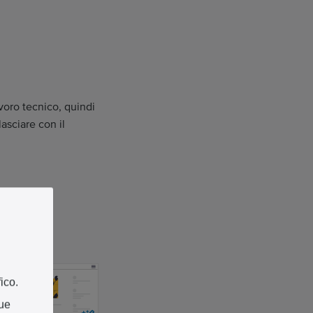
lavoro tecnico, quindi
lasciare con il
ico.
tue