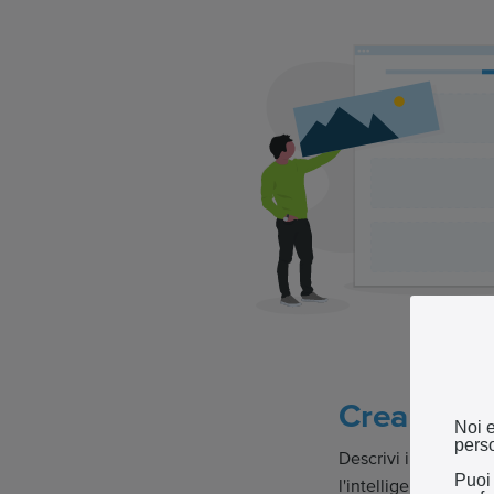
Crea il tuo 
Noi e
perso
Descrivi il sito che 
Puoi
l'intelligenza artific