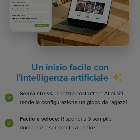
Di che attività si tratta?
Come si chiama la tua attività?
Si trova a Italia
Modifica
Cosa rende il tuo business unico?
(facoltativo)
Passo successivo
Un inizio facile con
l'intelligenza artificiale
Senza stress:
Il nostro costruttore AI di siti
rende la configurazione un gioco da ragazzi
Facile e veloce:
Rispondi a 3 semplici
domande e sei pronto a partire